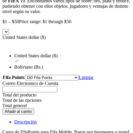
de
FIFA
19. Encontramos varios tipos de sobre: oro, plata y bronce,
pudiendo obtener con ellos objetos, jugadores y ventajas de distinto
nivel según su valor.
$
1
–
$
50
Price range: $1 through $50
United States dollar ($)
United States dollar ($)
Boliviano (Bs.)
Fifa Points
Limpiar
Correo Electronico de Cuenta
Total del producto
Total de las opciones
Total general
Añadir al carrito
Descripción
Carga de FifaPoints para Fifa Mobile. Pagos por tigomoney o transf.