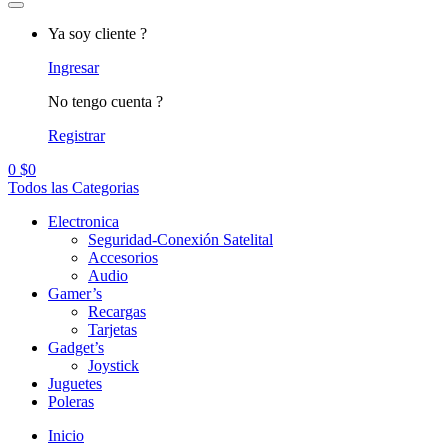
Ya soy cliente ?
Ingresar
No tengo cuenta ?
Registrar
0
$
0
Todos las Categorias
Electronica
Seguridad-Conexión Satelital
Accesorios
Audio
Gamer’s
Recargas
Tarjetas
Gadget’s
Joystick
Juguetes
Poleras
Inicio