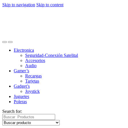
Skip to navigation
Skip to content
Electronica
Seguridad-Conexión Satelital
Accesorios
Audio
Gamer’s
Recargas
Tarjetas
Gadget’s
Joystick
Juguetes
Poleras
Search for: