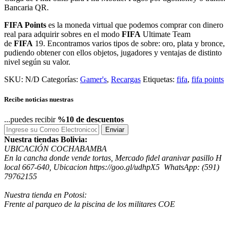
Bancaria QR.
FIFA Points
es la moneda virtual que podemos comprar con dinero
real para adquirir sobres en el modo
FIFA
Ultimate Team
de
FIFA
19. Encontramos varios tipos de sobre: oro, plata y bronce,
pudiendo obtener con ellos objetos, jugadores y ventajas de distinto
nivel según su valor.
SKU:
N/D
Categorías:
Gamer's
,
Recargas
Etiquetas:
fifa
,
fifa points
Recibe noticias nuestras
...puedes recibir
%10 de descuentos
Enviar
Nuestra tiendas Bolivia:
UBICACIÓN COCHABAMBA
En la cancha donde vende tortas, Mercado fidel aranivar pasillo H
local 667-640, Ubicacion https://goo.gl/udhpX5 WhatsApp: (591)
79762155
Nuestra tienda en Potosi:
Frente al parqueo de la piscina de los militares COE