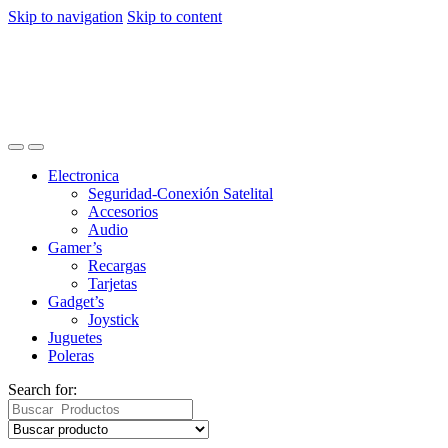
Skip to navigation
Skip to content
Electronica
Seguridad-Conexión Satelital
Accesorios
Audio
Gamer’s
Recargas
Tarjetas
Gadget’s
Joystick
Juguetes
Poleras
Search for: