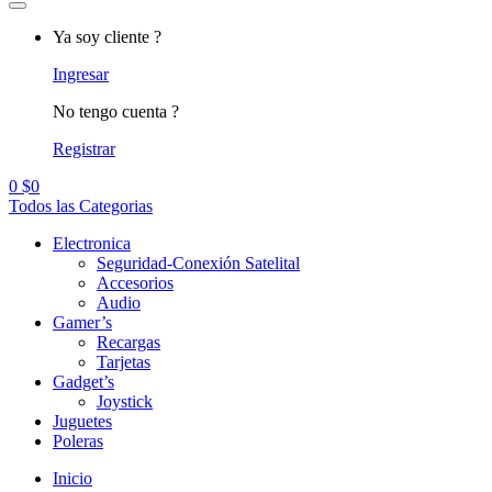
Ya soy cliente ?
Ingresar
No tengo cuenta ?
Registrar
0
$
0
Todos las Categorias
Electronica
Seguridad-Conexión Satelital
Accesorios
Audio
Gamer’s
Recargas
Tarjetas
Gadget’s
Joystick
Juguetes
Poleras
Inicio